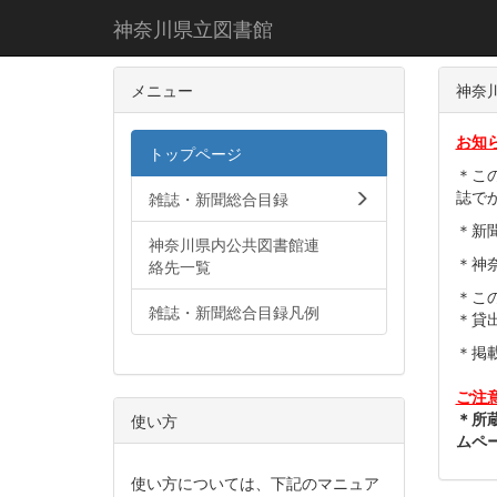
神奈川県立図書館
メニュー
神奈
お知
トップページ
＊こ
誌で
雑誌・新聞総合目録
＊新
神奈川県内公共図書館連
＊神
絡先一覧
＊こ
雑誌・新聞総合目録凡例
＊貸
＊掲
ご注
＊所
使い方
ムペ
使い方については、下記のマニュア