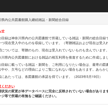
川県内公共図書館購入継続雑誌・新聞総合目録
らせ
の目録は神奈川県内の公共図書館で所蔵している雑誌・新聞の総合目録
かつ現在受入中のものを収録しています。（寄贈雑誌および現在は受入
聞については、寄贈のもの、現在は受入れていないものも含んでいます
奈川県内公共図書館における雑誌の相互利用を推進するために作成しま
の目録に載っている雑誌・新聞を、ご利用になりたい場合は、最寄の図
出中や、欠号などの理由によりご覧になれない場合もあります。あらか
載にあたっては、各図書館の承諾を得ています。（2023年5月19日）
意ください
蔵状況の変更が本データベースに完全に反映されていない場合がありま
ージ等で所蔵の有無をご確認ください。