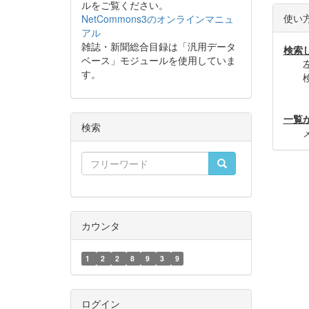
ルをご覧ください。
使い
NetCommons3のオンラインマニュ
アル
雑誌・新聞総合目録は「汎用データ
検索
ベース」モジュールを使用していま
左の
す。
検索
＊雑
一覧
検索
メニ
カウンタ
1
2
2
8
9
3
9
ログイン