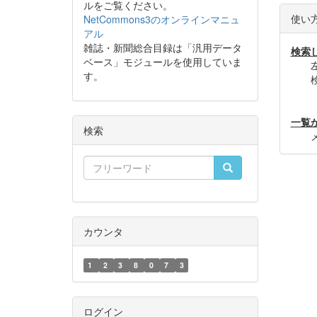
ルをご覧ください。
使い
NetCommons3のオンラインマニュ
アル
雑誌・新聞総合目録は「汎用データ
検索
ベース」モジュールを使用していま
左の
す。
検索
＊雑
一覧
検索
メニ
カウンタ
1
2
3
8
0
7
3
ログイン