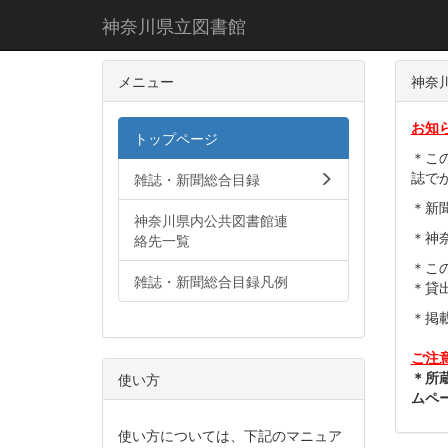
神奈川県立図書館
メニュー
神奈
お知
トップページ
＊こ
誌で
雑誌・新聞総合目録
＊新
神奈川県内公共図書館連
＊神
絡先一覧
＊こ
雑誌・新聞総合目録凡例
＊貸
＊掲
ご注
＊所
使い方
ムペ
使い方については、下記のマニュア