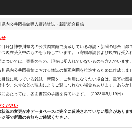
川県内公共図書館購入継続雑誌・新聞総合目録
らせ
の目録は神奈川県内の公共図書館で所蔵している雑誌・新聞の総合目録
かつ現在受入中のものを収録しています。（寄贈雑誌および現在は受入
聞については、寄贈のもの、現在は受入れていないものも含んでいます
奈川県内公共図書館における雑誌の相互利用を推進するために作成しま
の目録に載っている雑誌・新聞を、ご利用になりたい場合は、最寄の図
出中や、欠号などの理由によりご覧になれない場合もあります。あらか
載にあたっては、各図書館の承諾を得ています。（2023年5月19日）
意ください
蔵状況の変更が本データベースに完全に反映されていない場合がありま
ージ等で所蔵の有無をご確認ください。